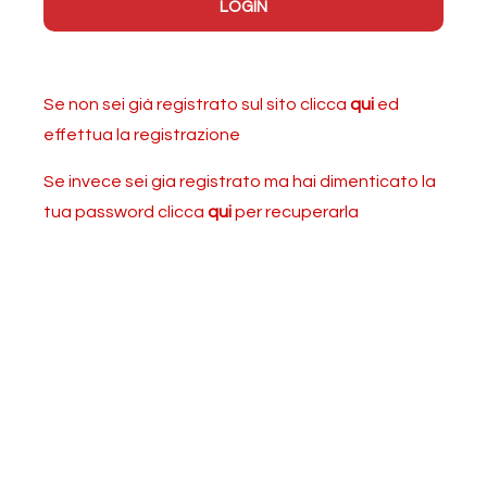
Se non sei già registrato sul sito clicca
qui
ed
effettua la registrazione
Se invece sei gia registrato ma hai dimenticato la
tua password clicca
qui
per recuperarla